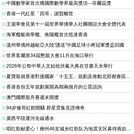
中國數學家首次獲國際數學界最高獎項---菲爾茲獎
香港一代紅星「四哥」謝賢離世
王滬寧會見第十一屆世界華僑華人社團聯誼大會全體代表
海軍艦艇南寧艦、衡陽艦首次抵達香港
溫州華僑跨越歐亞大陸“護送”中國足球小將冠軍獎盃回國
世界客屬第34屆懇親大會11月在海口舉行
2026年公祭中華人文始祖伏羲大典在甘肅天水舉行
夏寶龍就香港對接國家「十五五」規劃及推動北部都會區建設進行考察調研
香港首份五年規劃展開為期兩個月的公眾諮詢
澳門國際龍舟賽週末開槳
94岁修哥紅館開騷 群星雲集見證傳奇
廣西平陸運河全線通水
唱红歌献爱心！柳州46支城乡红歌队为地震灾区募得善款23000余元