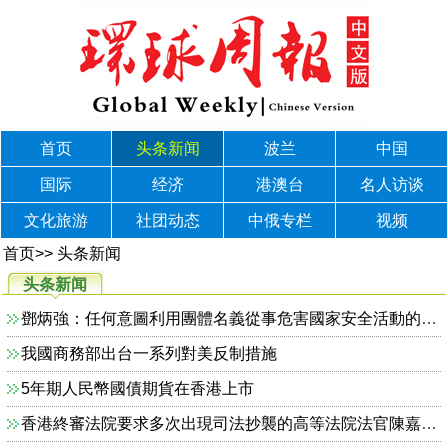
首页
头条新闻
波兰
中国
国际
经济
港澳台
名人访谈
文化旅游
社团动态
中俄专栏
视频
首页
>>
头条新闻
头条新闻
鄧炳強：任何意圖利用團體名義從事危害國家安全活動的人士 政府必定依法追究到底
我國商務部出台一系列對美反制措施
5年期人民幣國債期貨在香港上市
香港終審法院要求多次出現司法抄襲的高等法院法官陳嘉信提早退休