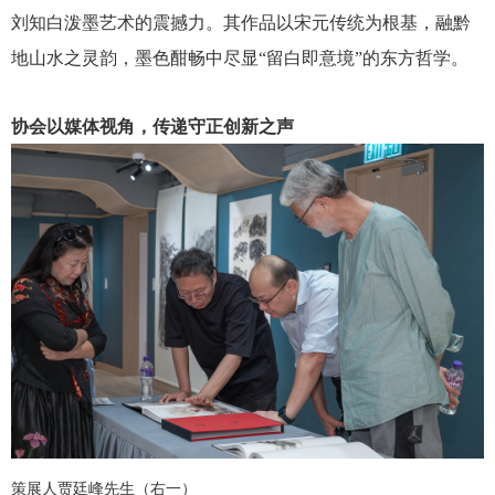
刘知白泼墨艺术的震撼力。其作品以宋元传统为根基，融黔
地山水之灵韵，墨色酣畅中尽显“留白即意境”的东方哲学。
协会以媒体视角，传递守正创新之声
策展人贾廷峰先生（右一）