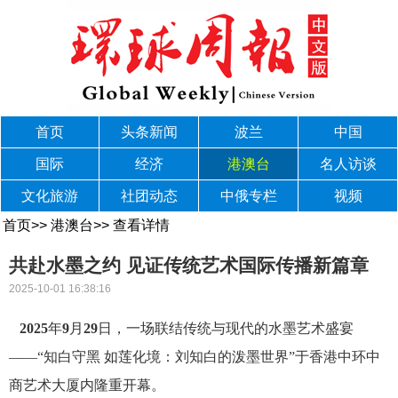
首页
头条新闻
波兰
中国
国际
经济
港澳台
名人访谈
文化旅游
社团动态
中俄专栏
视频
首页
>>
港澳台
>>
查看详情
共赴水墨之约 见证传统艺术国际传播新篇章
2025-10-01 16:38:16
2025
年
9
月
29
日，一场联结传统与现代的水墨艺术盛宴
——“知白守黑 如莲化境：刘知白的泼墨世界”于香港中环中
商艺术大厦内隆重开幕。