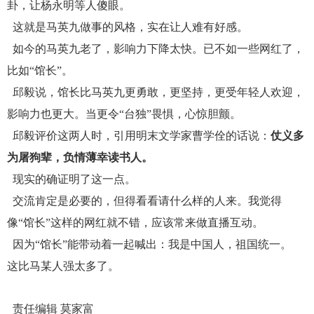
卦，让杨永明等人傻眼。
这就是马英九做事的风格，实在让人难有好感。
如今的马英九老了，影响力下降太快。已不如一些网红了，
比如“馆长”。
邱毅说，馆长比马英九更勇敢，更坚持，更受年轻人欢迎，
影响力也更大。当更令“台独”畏惧，心惊胆颤。
邱毅评价这两人时，引用明末文学家曹学佺的话说：
仗义多
为屠狗辈，负情薄幸读书人。
现实的确证明了这一点。
交流肯定是必要的，但得看看请什么样的人来。我觉得
像“馆长”这样的网红就不错，应该常来做直播互动。
因为“馆长”能带动着一起喊出：我是中国人，祖国统一。
这比马某人强太多了。
责任编辑
莫家富