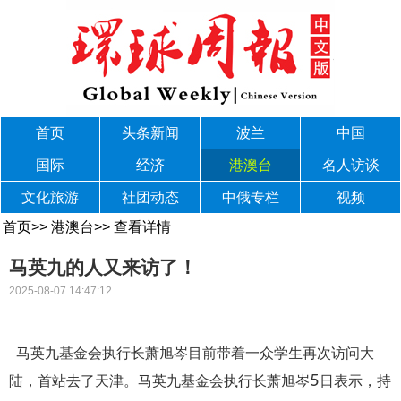
首页
头条新闻
波兰
中国
国际
经济
港澳台
名人访谈
文化旅游
社团动态
中俄专栏
视频
首页
>>
港澳台
>>
查看详情
马英九的人又来访了！
2025-08-07 14:47:12
马英九基金会执行长萧旭岑目前带着一众学生再次访问大
5
陆，首站去了天津。马英九基金会执行长萧旭岑
日表示，持